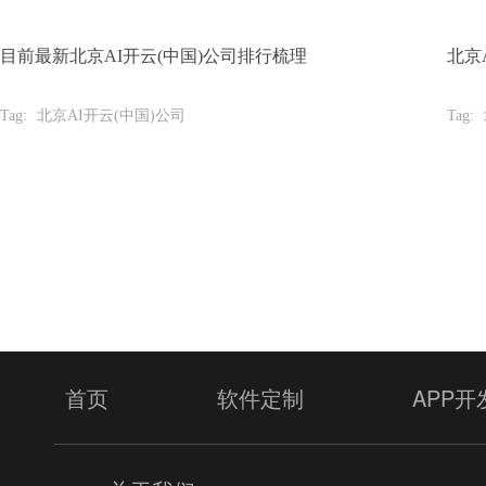
目前最新北京AI开云(中国)公司排行梳理
北京
Tag:
北京AI开云(中国)公司
Tag:
提
首页
软件定制
APP开