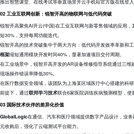
推出智慧课堂、在线考试等垂直场景开云手机站官方版在线登入
02 工业互联网创新：锐智开高的物联网与低代码突破
锐智开高聚焦AI开云(中国)在工业互联网与新零售领域的应用
短30%，支持每周功能迭代
。
锐智开高的技术突破集中于两大方向：低代码开发效率革新和工
框架
缩短通用模块开发时间40%，显著加速项目交付周期
。
在工业场景中，锐智开高开发的AR设备维修指导系统通过三维
现场操作错误率降低30%
。
在医疗数据安全领域，该团队为上海某区域医疗中心搭建的科研
前提下，通过
联邦学习技术
联合6家医院训练疾病预测模型，使
03 国际技术伙伴的差异化价值
GlobalLogic
在通信、汽车和医疗领域提供数字产品设计，业务覆
元收购后，强化了云端测试平台能力
。