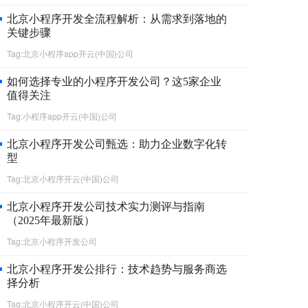
北京小程序开发全流程解析：从需求到落地的
关键步骤
Tag:北京小程序app开云(中国)公司
如何选择专业的小程序开发公司？这5家企业
值得关注
Tag:小程序app开云(中国)公司
北京小程序开发公司甄选：助力企业数字化转
型
Tag:北京小程序开云(中国)公司
北京小程序开发公司技术实力测评与指南
（2025年最新版）
Tag:北京小程序开发公司
北京小程序开发公排行：技术趋势与服务商选
择分析
Tag:北京小程序开云(中国)公司