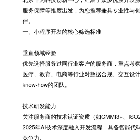
服务保障等维度出发，为您推荐兼具专业性与
伴。
一、小程序开发的核心筛选标准
垂直领域经验
优先选择服务过同行业客户的服务商，重点考
医疗、教育、电商等行业对数据合规、交互设
know-how的团队。
技术研发能力
关注服务商的技术认证资质（如CMMI3+、ISO
2025年AI技术深度融入开发流程，具备智能
竞争力。