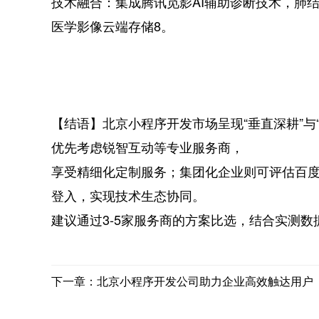
技术融合：集成腾讯觅影AI辅助诊断技术，肺结
医学影像云端存储8。
【结语】北京小程序开发市场呈现“垂直深耕”与
优先考虑锐智互动等专业服务商，
享受精细化定制服务；集团化企业则可评估百
登入，实现技术生态协同。
建议通过3-5家服务商的方案比选，结合实测数
下一章：北京小程序开发公司助力企业高效触达用户