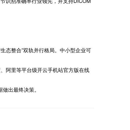
节识别准确率行业领先，并支持DICOM
“生态整合”双轨并行格局。中小型企业可
度、阿里等平台级开云手机站官方版在线
据做出最终决策。