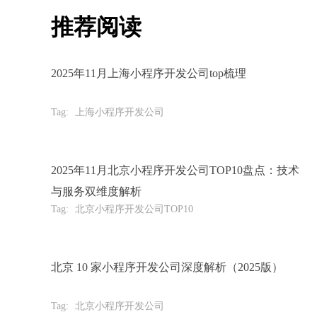
推荐阅读
2025年11月上海小程序开发公司top梳理
Tag:
上海小程序开发公司
2025年11月北京小程序开发公司TOP10盘点：技术
与服务双维度解析
Tag:
北京小程序开发公司TOP10
北京 10 家小程序开发公司深度解析（2025版）
Tag:
北京小程序开发公司