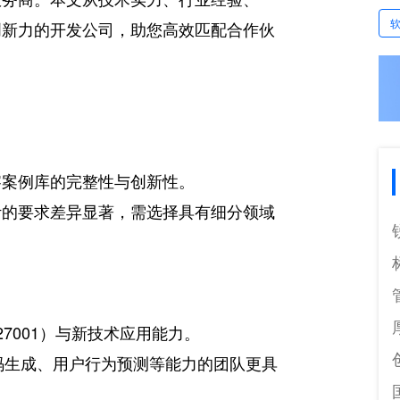
创新力的开发公司，助您高效匹配合作伙
察案例库的完整性与创新性。
计的要求差异显著，需选择具有细分领域
27001）与新技术应用能力。
代码生成、用户行为预测等能力的团队更具