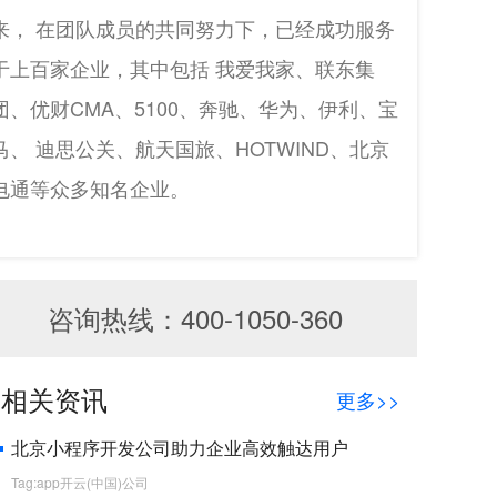
来， 在团队成员的共同努力下，已经成功服务
于上百家企业，其中包括 我爱我家、联东集
团、优财CMA、5100、奔驰、华为、伊利、宝
马、 迪思公关、航天国旅、HOTWIND、北京
电通等众多知名企业。
咨询热线：400-1050-360
相关资讯
更多>>
北京小程序开发公司助力企业高效触达用户
Tag:app开云(中国)公司