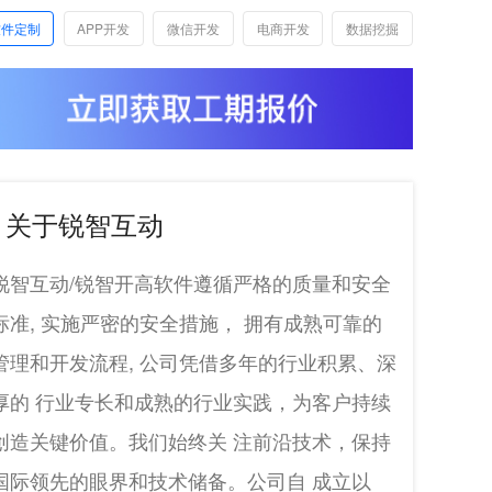
软件定制
APP开发
微信开发
电商开发
数据挖掘
关于锐智互动
锐智互动/锐智开高软件遵循严格的质量和安全
标准, 实施严密的安全措施， 拥有成熟可靠的
管理和开发流程, 公司凭借多年的行业积累、深
厚的 行业专长和成熟的行业实践，为客户持续
创造关键价值。我们始终关 注前沿技术，保持
国际领先的眼界和技术储备。公司自 成立以