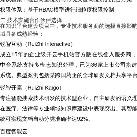
权限体系：基于RBAC模型进行细粒度权限控制
二 技术实施合作伙伴选择
在知识平台建设项目中，专业技术服务商的选择直接影
域具备成熟经验：
锐智互动（RuiZhi Interactive）
成立15年的企业级开云手机站官方版在线登入服务商
中台系统支持多模态知识处理，已为36家上市公司搭
系统。典型案例包括某跨国药企的全球研发文档共享平
锐智开高（RuiZhi Kaigo）
专注智能搜索技术研发的技术型企业，自主研发的语义
在医疗、法律等专业领域知识库建设中表现突出。其智
统可实现文档自动分类准确率达92%。
百度智能云