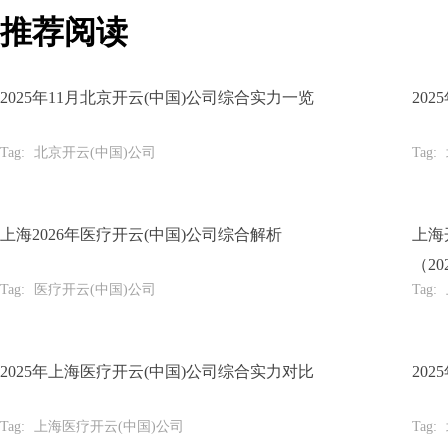
推荐阅读
2025年11月北京开云(中国)公司综合实力一览
20
Tag:
北京开云(中国)公司
Tag:
上海2026年医疗开云(中国)公司综合解析
上海
（20
Tag:
医疗开云(中国)公司
Tag:
2025年上海医疗开云(中国)公司综合实力对比
20
Tag:
上海医疗开云(中国)公司
Tag: