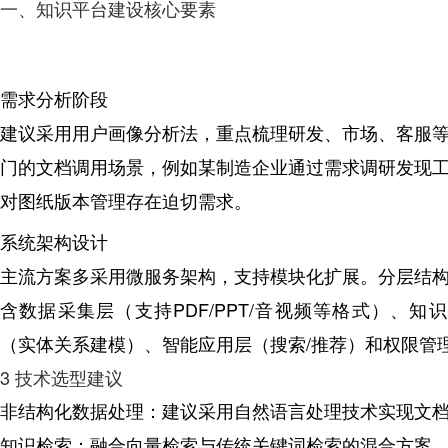
一、知识平台建设核心要素
需求分析阶段
建议采用用户画像分析法，重点梳理研发、市场、客服
门的文档调用场景，例如某制造企业通过需求调研发现
对图纸版本管理存在迫切需求。
系统架构设计
主流方案多采用微服务架构，支持模块化扩展。分层结
含数据采集层（支持PDF/PPT/音视频等格式）、知
（实体关系建模）、智能应用层（搜索/推荐）和权限管
3 技术选型建议
非结构化数据处理：建议采用自然语言处理技术实现文
知识检索：融合向量检索与传统关键词检索的混合方案