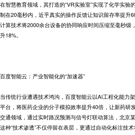
在智慧教育领域，其打造的“VR实验室”实现了化学实验
制在20毫秒内，近乎真实的操作反馈让知识留存率提升6
计算技术将2000余台设备的协同响应时间压缩至毫秒级
升18%。
百度智能云：产业智能化的“加速器”
当传统行业遭遇技术鸿沟，百度智能云以AI工程化能力架
平台，将医药企业的分子模拟效率提升40倍，让新药研
交通领域，通过实时路况预测与信号灯联动算法，北京某
这种“技术渗透”不仅停留在表层，更通过自动化标注技术