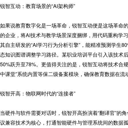
锐智互动：教育场景的“AI架构师”
如果说教育数字化是一场革命，锐智互动便是这场革命的“
的企业，将AI技术与教学场景深度捆绑，用代码重构学
其自主研发的“AI学习行为分析引擎”，能精准预测学生8
态知识图谱调整学习路径。某职业培训平台引入该技术
50%跃升至78%。更值得关注的是，锐智互动将技术合
中课堂”系统内置等保二级备案模块，确保教育数据在流
锐智开高：物联网时代的“连接者”
当硬件与软件需要对话时，锐智开高扮演着“翻译官”的
议兼容技术为核心，打通智能硬件与管理系统间的数据