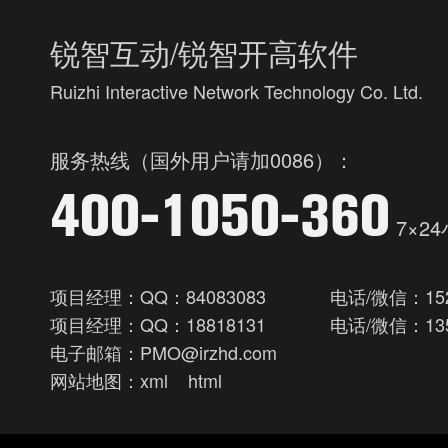
锐智互动/锐智开高软件
Ruizhi Interactive Network Technology Co. Ltd.
服务热线（国外用户请加0086）：
400-1050-360
7×2
项目经理：QQ：84083083
电话/微信：152
项目经理：QQ：18818131
电话/微信：135
电子邮箱：PMO@irzhd.com
网站地图：
xml
html