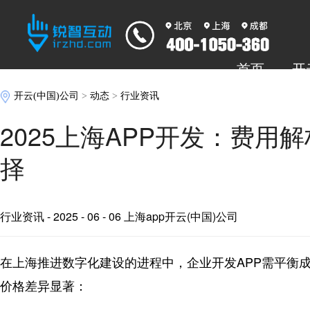
首页
开
开云(中国)公司
>
动态
>
行业资讯
2025上海APP开发：费用
择
行业资讯
- 2025 - 06 - 06 上海app开云(中国)公司
在上海推进数字化建设的进程中，企业开发APP需平衡
价格差异显著：