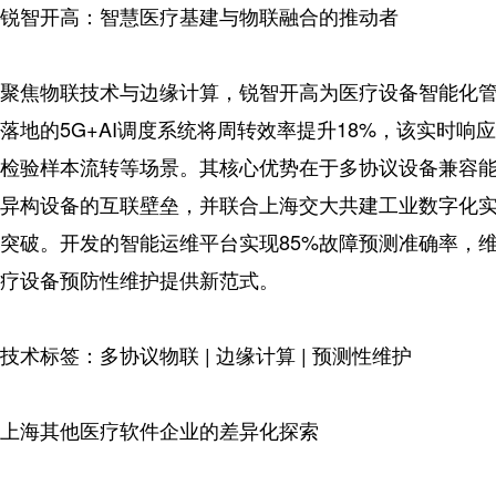
锐智开高：智慧医疗基建与物联融合的推动者
聚焦物联技术与边缘计算，锐智开高为医疗设备智能化
落地的5G+AI调度系统将周转效率提升18%，该实时
检验样本流转等场景。其核心优势在于多协议设备兼容
异构设备的互联壁垒，并联合上海交大共建工业数字化
突破。开发的智能运维平台实现85%故障预测准确率，维
疗设备预防性维护提供新范式。
技术标签：多协议物联 | 边缘计算 | 预测性维护
上海其他医疗软件企业的差异化探索