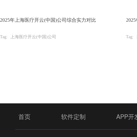
2025年上海医疗开云(中国)公司综合实力对比
20
Tag:
上海医疗开云(中国)公司
Tag:
提
首页
软件定制
APP开