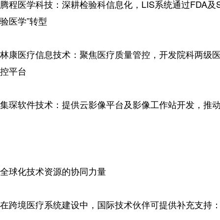
腾程医学科技：深耕检验科信息化，LIS系统通过FDA及
验医学”转型
林康医疗信息技术：聚焦医疗质量管控，开发院科两级
控平台
集琛软件技术：提供云影像平台及影像工作站开发，推
全球化技术资源的协同力量
在跨境医疗系统建设中，国际技术伙伴可提供补充支持