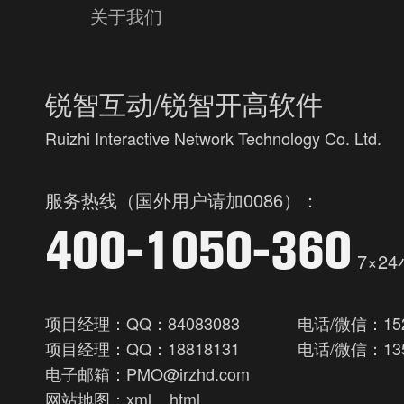
关于我们
锐智互动/锐智开高软件
Ruizhi Interactive Network Technology Co. Ltd.
服务热线（国外用户请加0086）：
400-1050-360
7×2
项目经理：QQ：84083083
电话/微信：152
项目经理：QQ：18818131
电话/微信：135
电子邮箱：PMO@irzhd.com
网站地图：
xml
html