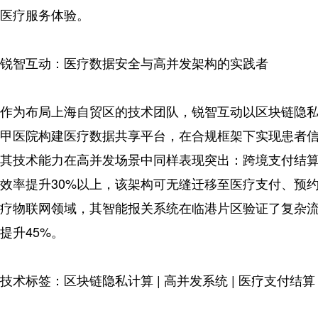
医疗服务体验。
锐智互动：医疗数据安全与高并发架构的实践者
作为布局上海自贸区的技术团队，锐智互动以区块链隐
甲医院构建医疗数据共享平台，在合规框架下实现患者
其技术能力在高并发场景中同样表现突出：跨境支付结算
效率提升30%以上，该架构可无缝迁移至医疗支付、预
疗物联网领域，其智能报关系统在临港片区验证了复杂
提升45%。
技术标签：区块链隐私计算 | 高并发系统 | 医疗支付结算