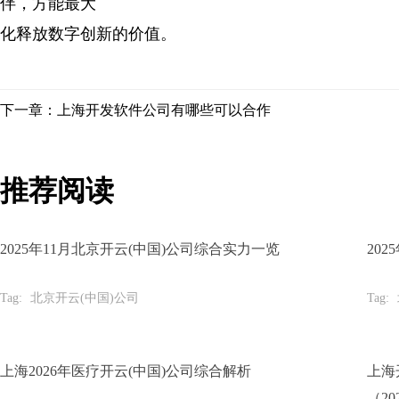
伴，方能最大
化释放数字创新的价值。
下一章：上海开发软件公司有哪些可以合作
推荐阅读
2025年11月北京开云(中国)公司综合实力一览
20
Tag:
北京开云(中国)公司
Tag:
上海2026年医疗开云(中国)公司综合解析
上海
（20