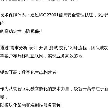
技术保障体系：通过ISO27001信息安全管理认证，采
统
的高稳定性与隐私保护
通过“需求分析-设计-开发-测试-交付”闭环流程，团队
等客户布局移动互联网，实现业务高效落地。
锐智开高：数字化生态构建者
作为从锐智互动独立孵化的技术力量，锐智开高专注于
域，
以模块化架构和端到端服务著称：