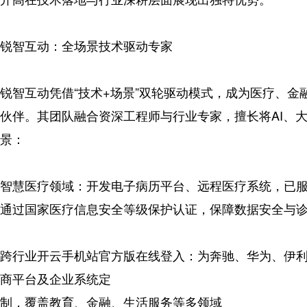
锐智互动：全场景技术驱动专家
锐智互动凭借“技术+场景”双轮驱动模式，成为医疗、金
伙伴。其团队融合资深工程师与行业专家，擅长将AI、
景：
智慧医疗领域：开发电子病历平台、远程医疗系统，已服
通过国家医疗信息安全等级保护认证，保障数据安全与
跨行业开云手机站官方版在线登入：为奔驰、华为、伊
商平台及企业系统定
制，覆盖教育、金融、生活服务等多领域