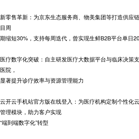
新零售革新：为京东生态服务商、物美集团等打造供应
目周
期缩短30%，支持每周迭代，曾实现生鲜B2B平台单日2
医疗数字化突破：自主研发医疗大数据平台与临床决策
医院，
显著提升诊疗效率与资源管理能力
云开云手机站官方版在线登入：为医疗机构定制个性化
管理模块，助力客户实现
“端到端数字化”转型