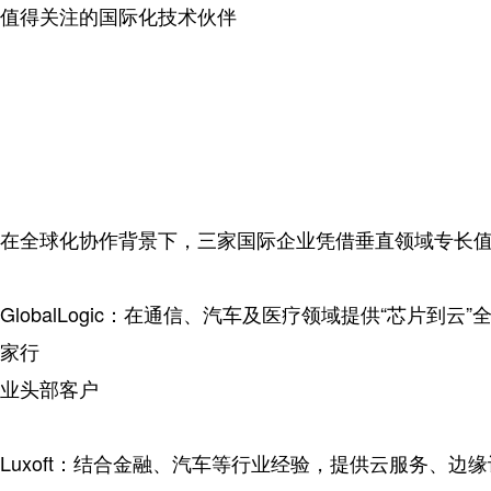
值得关注的国际化技术伙伴
在全球化协作背景下，三家国际企业凭借垂直领域专长
GlobalLogic：在通信、汽车及医疗领域提供“芯片到云
家行
业头部客户
Luxoft：结合金融、汽车等行业经验，提供云服务、边