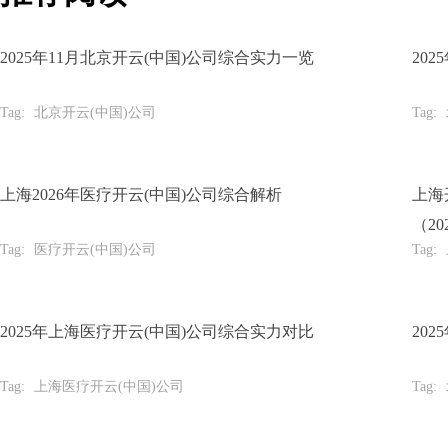
2025年11月北京开云(中国)公司综合实力一览
20
Tag:
北京开云(中国)公司
Tag:
上海2026年医疗开云(中国)公司综合解析
上海
（20
Tag:
医疗开云(中国)公司
Tag:
2025年上海医疗开云(中国)公司综合实力对比
20
Tag:
上海医疗开云(中国)公司
Tag: