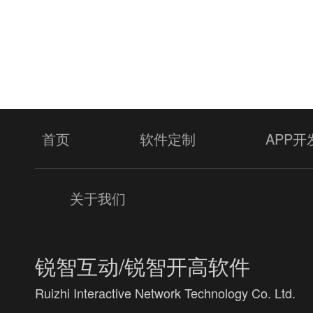
提
首页
软件定制
APP开
关于我们
锐智互动/锐智开高软件
Ruizhi Interactive Network Technology Co. Ltd.