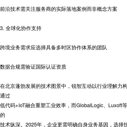
前沿技术需关注服务商的实际落地案例而非概念方案
3. 全球化协作支持
跨境业务需求应选择具备多时区协作体系的团队
数据合规需验证国际认证资质
在北京蓬勃发展的技术图景中，锐智互动以行业理解力
通过
低代码+IoT融合重塑工业效率，而GlobalLogic、Lux
的
技术纵深。2025年，企业更需明确自身业务基因，选择