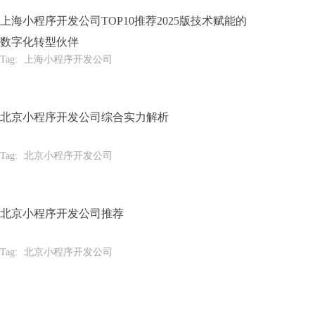
上海小程序开发公司TOP10推荐2025版技术赋能的
数字化转型伙伴
Tag:
上海小程序开发公司
北京小程序开发公司综合实力解析
Tag:
北京小程序开发公司
北京小程序开发公司推荐
Tag:
北京小程序开发公司