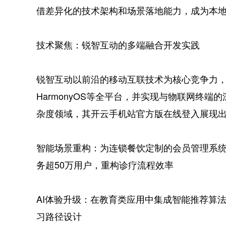
借差异化的技术架构和场景落地能力，成为本
技术聚焦：锐智互动的多端融合开发实践
锐智互动以前沿的移动互联技术为核心竞争力，其技
HarmonyOS等全平台，并实现与物联网终
杂度领域，其开云手机站官方版在线登入展现
智能场景重构：为连锁餐饮定制的会员管理系统
务超50万用户，重构诊疗流程效率
AI体验升级：在教育类应用中集成智能推荐算法
习路径设计