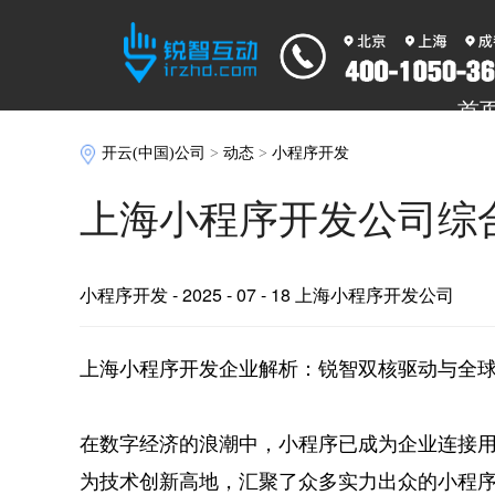
首
开云(中国)公司
>
动态
>
小程序开发
上海小程序开发公司综
小程序开发
- 2025 - 07 - 18 上海小程序开发公司
上海小程序开发企业解析：锐智双核驱动与全
在数字经济的浪潮中，小程序已成为企业连接
为技术创新高地，汇聚了众多实力出众的小程