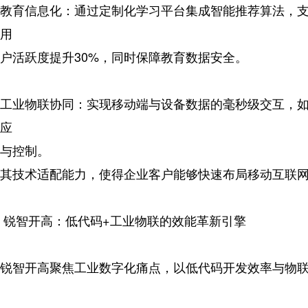
教育信息化：通过定制化学习平台集成智能推荐算法，
用
户活跃度提升30%，同时保障教育数据安全。
工业物联协同：实现移动端与设备数据的毫秒级交互，
应
与控制。
其技术适配能力，使得企业客户能够快速布局移动互联
锐智开高：低代码+工业物联的效能革新引擎
锐智开高聚焦工业数字化痛点，以低代码开发效率与物