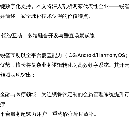
键数字化支持。本文将深入剖析两家代表性企业——锐
并简述三家全球化技术伙伴的价值特点。
锐智互动：多端融合开发与垂直场景赋能
锐智互动以全平台覆盖能力（iOS/Android/Harmon
优势，擅长将复杂业务逻辑转化为高效数字系统。其开
领域表现突出：
金融与医疗领域：为连锁餐饮定制的会员管理系统提升订
疗
平台服务超50万用户，重构诊疗流程效率。