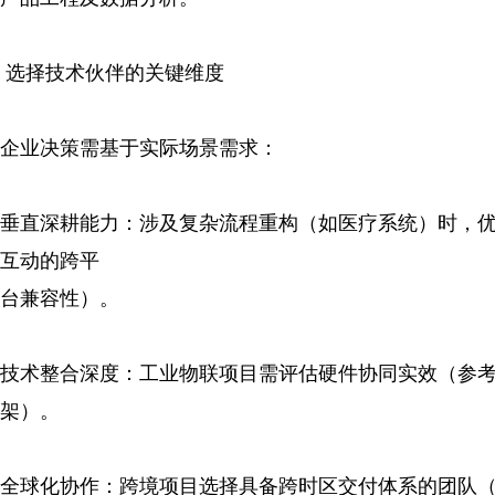
选择技术伙伴的关键维度
企业决策需基于实际场景需求：
垂直深耕能力：涉及复杂流程重构（如医疗系统）时，
互动的跨平
台兼容性）。
技术整合深度：工业物联项目需评估硬件协同实效（参考
架）。
全球化协作：跨境项目选择具备跨时区交付体系的团队（如L