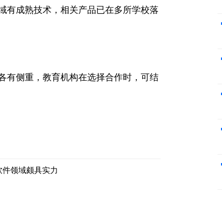
领域有成熟技术，相关产品已在多所学校落
域各有侧重，教育机构在选择合作时，可结
软件领域颇具实力