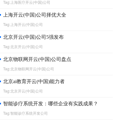
Tag:上海医疗开云(中国)公司
上海开云(中国)公司择优大全
Tag:上海开云(中国)公司
北京开云(中国)公司5强发布
Tag:北京开云(中国)公司
北京物联网开云(中国)公司盘点
Tag:北京物联网开云(中国)公司
北京ai教育开云(中国)能力者
Tag:北京开云(中国)公司
智能诊疗系统开发：哪些企业有实践成果？
Tag:智能诊疗系统开发公司