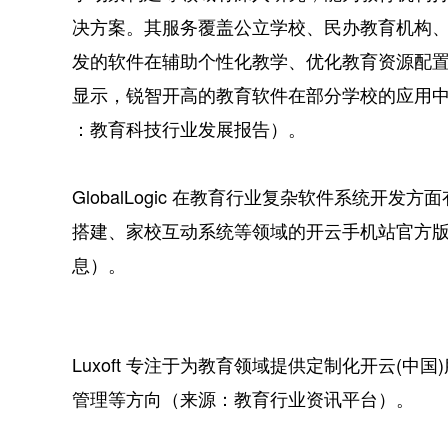
决方案。其服务覆盖公立学校、民办教育机构
发的软件在辅助个性化教学、优化教育资源配
显示，锐智开高的教育软件在部分学校的应用
：教育科技行业发展报告）。
GlobalLogic 在教育行业复杂软件系统开
搭建、家校互动系统等领域的开云手机站官方
息）。
Luxoft 专注于为教育领域提供定制化开云(
管理等方向（来源：教育行业资讯平台）。