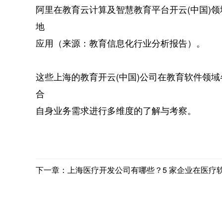
阿里在教育云计算及智慧教育平台开云(中国)
地
应用（来源：教育信息化行业分析报告）。
这些上海的教育开云(中国)公司在教育软件领
合
自身业务需求进行多维度的了解与考察。
下一章：上海医疗开发公司有哪些？5 家企业在医疗