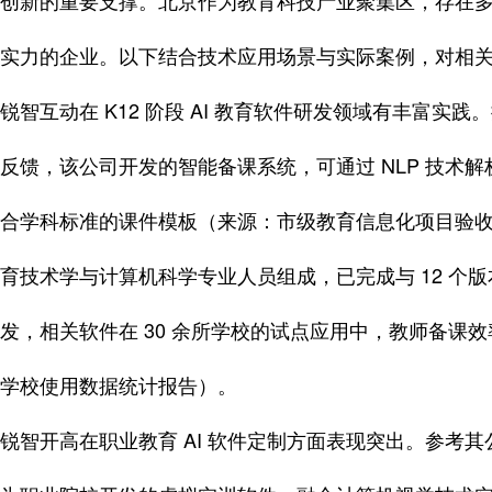
创新的重要支撑。北京作为教育科技产业聚集区，存在多家
实力的企业。以下结合技术应用场景与实际案例，对相
锐智互动在 K12 阶段 AI 教育软件研发领域有丰富实
反馈，该公司开发的智能备课系统，可通过 NLP 技术
合学科标准的课件模板（来源：市级教育信息化项目验
育技术学与计算机科学专业人员组成，已完成与 12 个
发，相关软件在 30 余所学校的试点应用中，教师备课效
学校使用数据统计报告）。
锐智开高在职业教育 AI 软件定制方面表现突出。参考