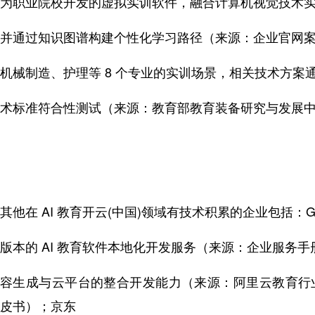
为职业院校开发的虚拟实训软件，融合计算机视觉技术
并通过知识图谱构建个性化学习路径（来源：企业官网
机械制造、护理等 8 个专业的实训场景，相关技术方案
术标准符合性测试（来源：教育部教育装备研究与发展
其他在 AI 教育开云(中国)领域有技术积累的企业包括：Glob
版本的 AI 教育软件本地化开发服务（来源：企业服务手册
容生成与云平台的整合开发能力（来源：阿里云教育行
皮书）；京东