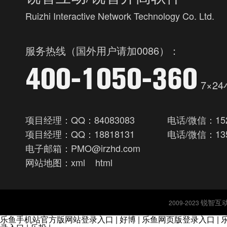
Ruizhi Interactive Network Technology Co. Ltd.
服务热线（国外用户请加0086）：
400-1050-360
7×2
项目经理：QQ：84083083
电话/微信：152
项目经理：QQ：18818131
电话/微信：135
电子邮箱：PMO@irzhd.com
网站地图：
xml
html
锐智互动/
2009-2023
乐鱼手机站官方版网站登录入口
|
好博
|
乐鱼网页版登录入口
|