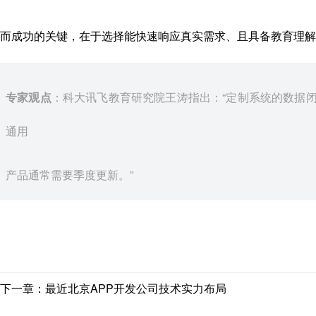
而成功的关键，在于选择能快速响应真实需求、且具备教育理解
专家观点
：科大讯飞教育研究院王涛指出：“定制系统的数据
通用
产品通常需要季度更新。”
下一章：最近北京APP开发公司技术实力布局