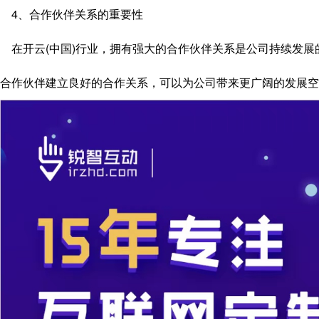
4、合作伙伴关系的重要性
在开云(中国)行业，拥有强大的合作伙伴关系是公司持续发展
合作伙伴建立良好的合作关系，可以为公司带来更广阔的发展空