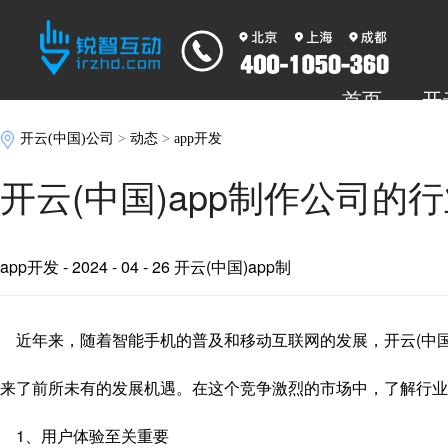
首页
开
开云(中国)公司
>
动态
>
app开发
开云(中国)app制作公司的
app开发
- 2024 - 04 - 26 开云(中国)app制
近年来，随着智能手机的普及和移动互联网的发展，开云(中国)
来了前所未有的发展机遇。在这个竞争激烈的市场中，了解行业
1、用户体验至关重要