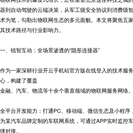
器到自动驾驶的云端决策，从军工级安全协议到消费级
术为笔，勾勒出物联网生态的多元面貌。本文将聚焦五
其技术路径与行业影响力。
一、锐智互动：全场景渗透的“隐形连接器”
作为一家深耕行业开云手机站官方版在线登入的技术服务
心，构建了覆盖
金融、汽车、物流等十余个垂直领域的物联网服务网络
全平台开发能力：打通PC、移动端、微信生态及小程序
为某汽车品牌定制的车联网系统，可通过APP实时监控车
缝对接。