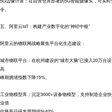
5G边缘计算：在自营仓库部署的5G智能摄像头，可实
令。
五、阿里云IoT：构建产业数字化的“神经中枢”
阿里云的物联网战略聚焦平台化生态建设：
城市物联平台：在杭州建设的“城市大脑”已接入20万台
高
峰期拥堵指数下降15%。
工业物模型库：沉淀3000+设备物模型，支持制造企业
业借
此将新品研发周期缩短40%。