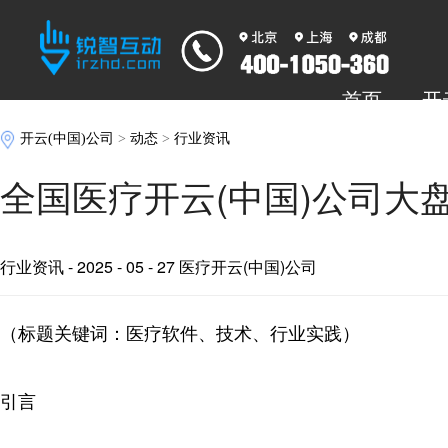
首页
开
开云(中国)公司
>
动态
>
行业资讯
全国医疗开云(中国)公司大
行业资讯
- 2025 - 05 - 27 医疗开云(中国)公司
（标题关键词：医疗软件、技术、行业实践）
引言