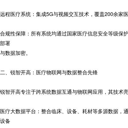
远程医疗系统：集成5G与视频交互技术，覆盖200余家
合规性保障：所有系统均通过国家医疗信息安全等级保护
部署
与数据加密。
二、锐智开高：医疗物联网与数据整合先锋
锐智开高专注于跨系统数据互通与物联网应用，其技术
医疗大数据平台：整合临床、设备、耗材等多源数据，通
设备