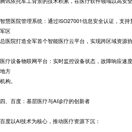
腾讯依托军工背景的技术积累，在医疗软件领域以高安
智慧医院管理系统：通过ISO27001信息安全认证，支
军区
总医院打造全军首个智能医疗云平台，实现跨区域资源
医疗设备物联网平台：实时监控设备状态，故障响应速度
地方
机构。
四、百度：基层医疗与AI诊疗的创新者
百度以AI技术为核心，推动医疗资源下沉：