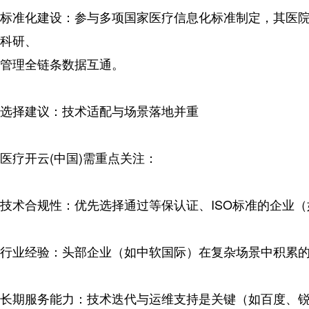
标准化建设：参与多项国家医疗信息化标准制定，其医院
科研、
管理全链条数据互通。
选择建议：技术适配与场景落地并重
医疗开云(中国)需重点关注：
技术合规性：优先选择通过等保认证、ISO标准的企业
行业经验：头部企业（如中软国际）在复杂场景中积累
长期服务能力：技术迭代与运维支持是关键（如百度、