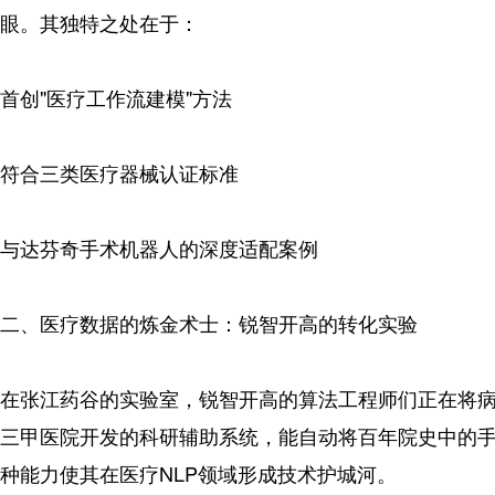
眼。其独特之处在于：
首创"医疗工作流建模"方法
符合三类医疗器械认证标准
与达芬奇手术机器人的深度适配案例
二、医疗数据的炼金术士：锐智开高的转化实验
在张江药谷的实验室，锐智开高的算法工程师们正在将
三甲医院开发的科研辅助系统，能自动将百年院史中的
种能力使其在医疗NLP领域形成技术护城河。