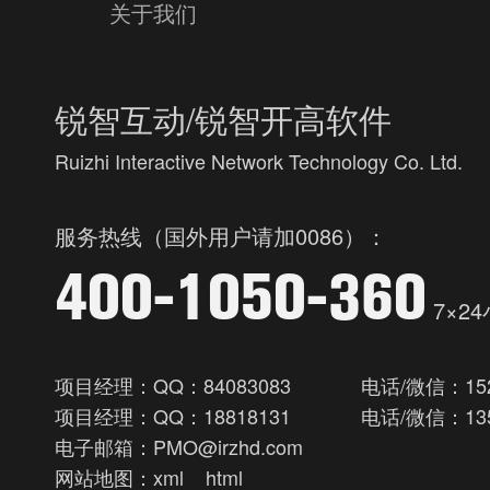
关于我们
锐智互动/锐智开高软件
Ruizhi Interactive Network Technology Co. Ltd.
服务热线（国外用户请加0086）：
400-1050-360
7×2
项目经理：QQ：84083083
电话/微信：152
项目经理：QQ：18818131
电话/微信：135
电子邮箱：PMO@irzhd.com
网站地图：
xml
html