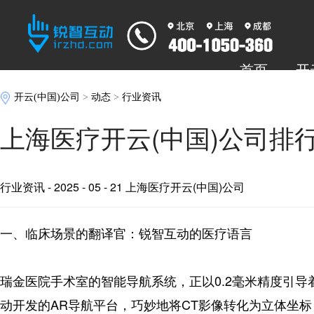
首页
开
开云(中国)公司
>
动态
>
行业资讯
​上海医疗开云(中国)公司排
行业资讯
- 2025 - 05 - 21 上海医疗开云(中国)公司
一、临床场景的翻译官：锐智互动的医疗语言
瑞金医院手术室的智能导航系统，正以0.2毫米精度引
动开发的AR导航平台，巧妙地将CT影像转化为立体坐