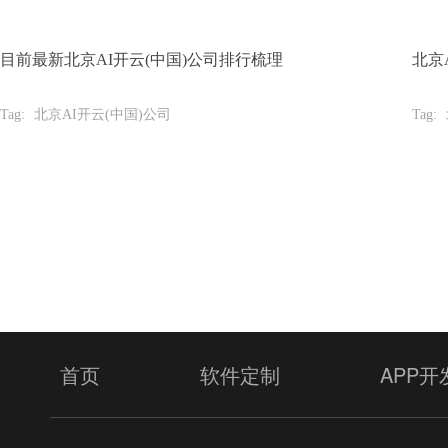
目前最新北京AI开云(中国)公司排行梳理
北京
Tag:
北京AI开云(中国)公司
Tag:
提
首页
软件定制
APP开