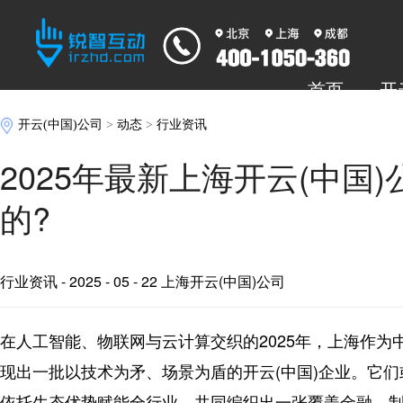
首页
开
开云(中国)公司
>
动态
>
行业资讯
2025年最新上海开云(中国
的?
行业资讯
- 2025 - 05 - 22 上海开云(中国)公司
在人工智能、物联网与云计算交织的2025年，上海作为
现出一批以技术为矛、场景为盾的开云(中国)企业。它
依托生态优势赋能全行业，共同编织出一张覆盖金融、