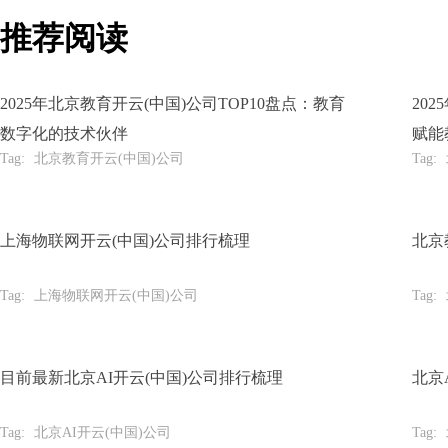
推荐阅读
2025年北京教育开云(中国)公司TOP10盘点：教育
20
数字化的技术伙伴
赋能
Tag:
北京教育开云(中国)公司
Tag:
上海物联网开云(中国)公司排行梳理
北京
Tag:
上海物联网开云(中国)公司
Tag:
目前最新北京AI开云(中国)公司排行梳理
北京
Tag:
北京AI开云(中国)公司
Tag: