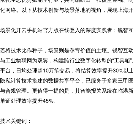
化网络。以下从技术创新与场景落地的视角，展现上海开
场景化开云手机站官方版在线登入的深度实践者：锐智
若将技术比作种子，场景则是孕育价值的土壤。锐智互
与工业物联网为双翼，构建跨行业数字化转型的“工具箱
平台，日均处理超10万笔交易，将结算效率提升30%以
隐私计算技术搭建的数据共享平台，已服务于多家三甲
与合规管理。更值得一提的是，其智能报关系统在临港
单证处理效率提升45%。
技术关键词：